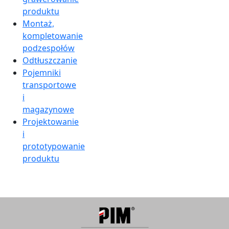
produktu
Montaż,
kompletowanie
podzespołów
Odtłuszczanie
Pojemniki
transportowe
i
magazynowe
Projektowanie
i
prototypowanie
produktu