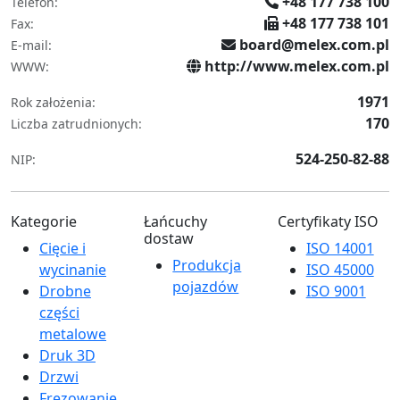
+48 177 738 100
Telefon:
+48 177 738 101
Fax:
board@melex.com.pl
E-mail:
http://www.melex.com.pl
WWW:
1971
Rok założenia:
170
Liczba zatrudnionych:
524-250-82-88
NIP:
Kategorie
Łańcuchy
Certyfikaty ISO
dostaw
Cięcie i
ISO 14001
Produkcja
wycinanie
ISO 45000
pojazdów
Drobne
ISO 9001
części
metalowe
Druk 3D
Drzwi
Frezowanie