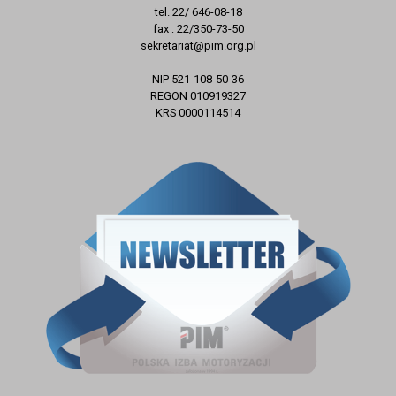
tel. 22/ 646-08-18
fax : 22/350-73-50
sekretariat@pim.org.pl
NIP 521-108-50-36
REGON 010919327
KRS 0000114514
ZAPISZ SIĘ DO NEWSLETTERA
E-mail
Zapisz się