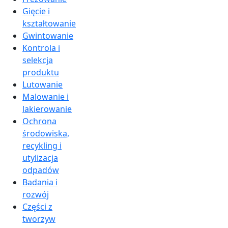
Gięcie i
kształtowanie
Gwintowanie
Kontrola i
selekcja
produktu
Lutowanie
Malowanie i
lakierowanie
Ochrona
środowiska,
recykling i
utylizacja
odpadów
Badania i
rozwój
Części z
tworzyw