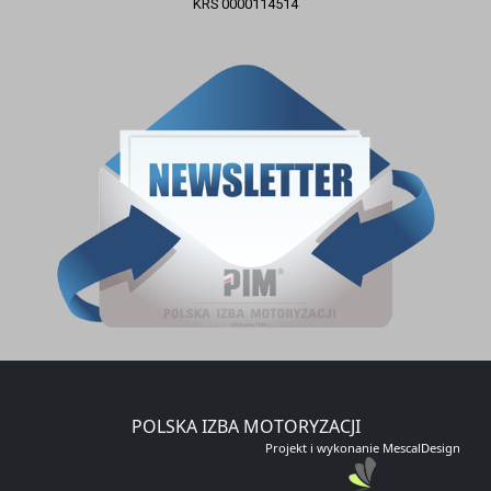
KRS 0000114514
ZAPISZ SIĘ DO NEWSLETTERA
E-mail
Zapisz się
POLSKA IZBA MOTORYZACJI
Projekt i wykonanie MescalDesign