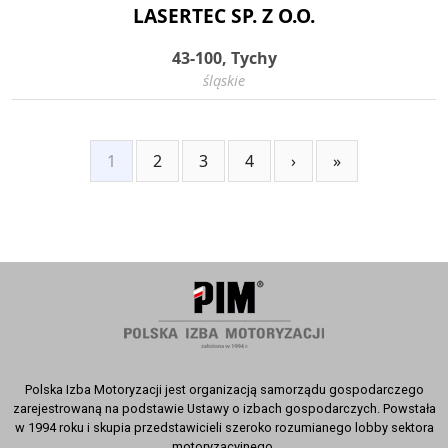
LASERTEC SP. Z O.O.
43-100, Tychy
śląskie
1
2
3
4
›
»
Polska Izba Motoryzacji jest organizacją samorządu gospodarczego
zarejestrowaną na podstawie Ustawy o izbach gospodarczych. Powstała
w 1994 roku i skupia przedstawicieli szeroko rozumianego lobby sektora
motoryzacyjnego.