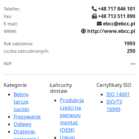
+48 717 846 101
Telefon:
+48 713 511 890
Fax:
ebcc@ebcc.pl
E-mail:
http://www.ebcc.pl
WWW:
1993
Rok założenia:
250
Liczba zatrudnionych:
---
NIP:
Kategorie
Łańcuchy
Certyfikaty ISO
dostaw
Bębny,
ISO 14001
Produkcja
tarcze,
ISO/TS
części na
zaciski
16949
pierwszy
Frezowanie
montaż
Odlewy
(OEM)
Drążenie,
Usługi