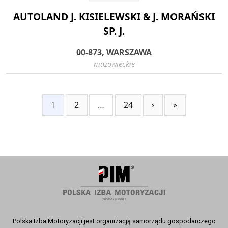
AUTOLAND J. KISIELEWSKI & J. MORAŃSKI
SP. J.
00-873, WARSZAWA
mazowieckie
1
2
…
24
›
»
Polska Izba Motoryzacji jest organizacją samorządu gospodarczego