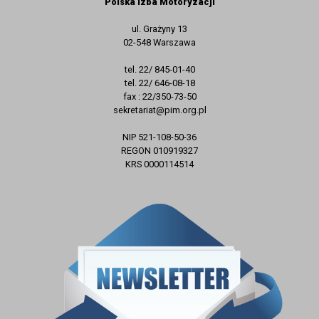
Polska Izba Motoryzacji
ul. Grażyny 13
02-548 Warszawa
tel. 22/ 845-01-40
tel. 22/ 646-08-18
fax : 22/350-73-50
sekretariat@pim.org.pl
NIP 521-108-50-36
REGON 010919327
KRS 0000114514
ZAPISZ SIĘ DO NEWSLETTERA
E-mail