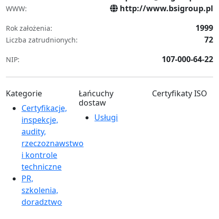
http://www.bsigroup.pl
WWW:
1999
Rok założenia:
72
Liczba zatrudnionych:
107-000-64-22
NIP:
Kategorie
Łańcuchy
Certyfikaty ISO
dostaw
Certyfikacje,
Usługi
inspekcje,
audity,
rzeczoznawstwo
i kontrole
techniczne
PR,
szkolenia,
doradztwo