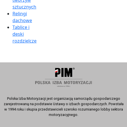
tworzyw
sztucznych
Relingi
dachowe
Tablice i
deski
rozdzielcze
Polska Izba Motoryzacji jest organizacją samorządu gospodarczego
zarejestrowaną na podstawie Ustawy o izbach gospodarczych. Powstała
w 1994 roku i skupia przedstawicieli szeroko rozumianego lobby sektora
motoryzacyjnego.