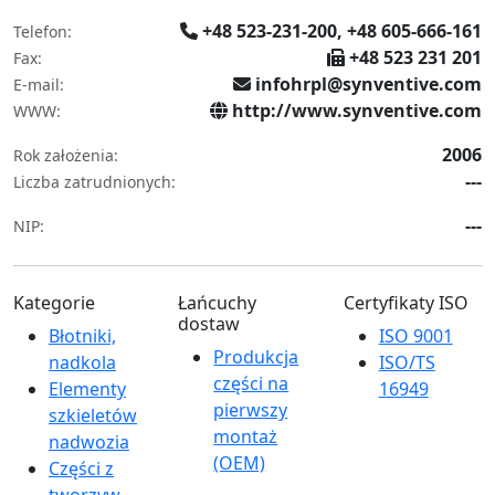
+48 523-231-200, +48 605-666-161
Telefon:
+48 523 231 201
Fax:
infohrpl@synventive.com
E-mail:
http://www.synventive.com
WWW:
2006
Rok założenia:
---
Liczba zatrudnionych:
---
NIP:
Kategorie
Łańcuchy
Certyfikaty ISO
dostaw
Błotniki,
ISO 9001
Produkcja
nadkola
ISO/TS
części na
Elementy
16949
pierwszy
szkieletów
montaż
nadwozia
(OEM)
Części z