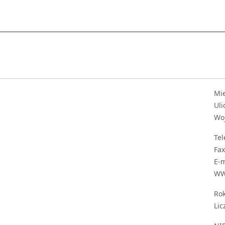
Mie
Uli
Wo
Tel
Fax
E-m
WW
Rok
Lic