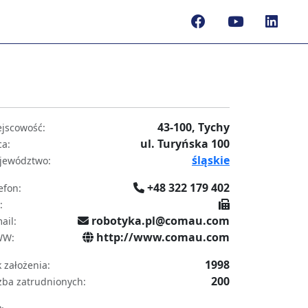
43-100, Tychy
jscowość:
ul. Turyńska 100
ca:
śląskie
jewództwo:
+48 322 179 402
efon:
:
robotyka.pl@comau.com
ail:
http://www.comau.com
W:
1998
 założenia:
200
zba zatrudnionych: