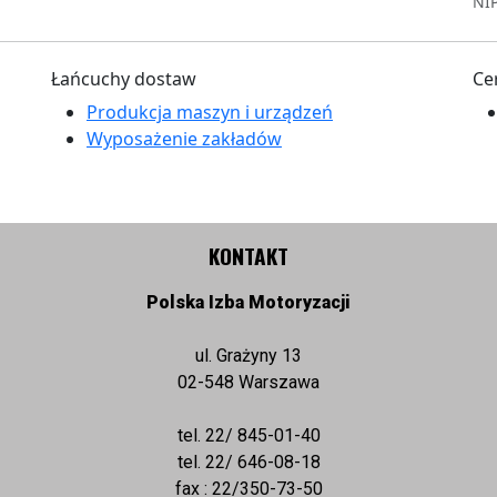
NIP
Łańcuchy dostaw
Ce
Produkcja maszyn i urządzeń
Wyposażenie zakładów
KONTAKT
Polska Izba Motoryzacji
ul. Grażyny 13
02-548 Warszawa
tel. 22/ 845-01-40
tel. 22/ 646-08-18
fax : 22/350-73-50