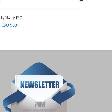
---
:
rtyfikaty ISO
ISO 9001
ZAPISZ SIĘ DO NEWSLETTERA
E-mail
Zapisz się