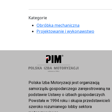
Kategorie
Obróbka mechaniczna
Projektowanie i wykonawstwo
Polska Izba Motoryzacji jest organizacją
samorządu gospodarczego zarejestrowaną na
podstawie Ustawy o izbach gospodarczych.
Powstała w 1994 roku i skupia przedstawicieli
szeroko rozumianego lobby sektora