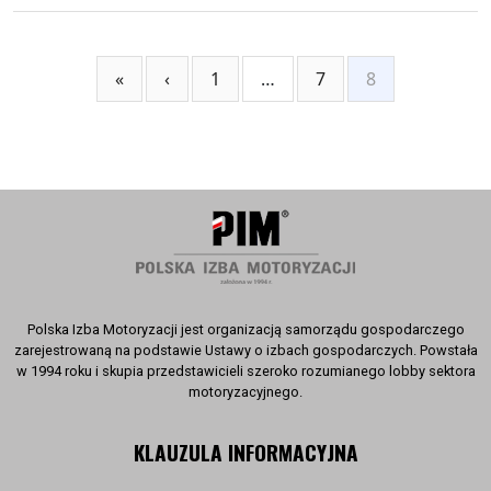
«
‹
1
…
7
8
Polska Izba Motoryzacji jest organizacją samorządu gospodarczego
zarejestrowaną na podstawie Ustawy o izbach gospodarczych. Powstała
w 1994 roku i skupia przedstawicieli szeroko rozumianego lobby sektora
motoryzacyjnego.
KLAUZULA INFORMACYJNA