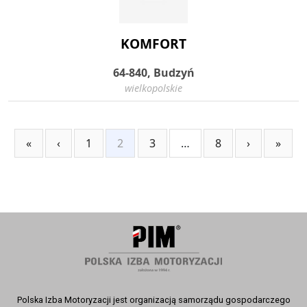
KOMFORT
64-840, Budzyń
wielkopolskie
«
‹
1
2
3
…
8
›
»
Polska Izba Motoryzacji jest organizacją samorządu gospodarczego