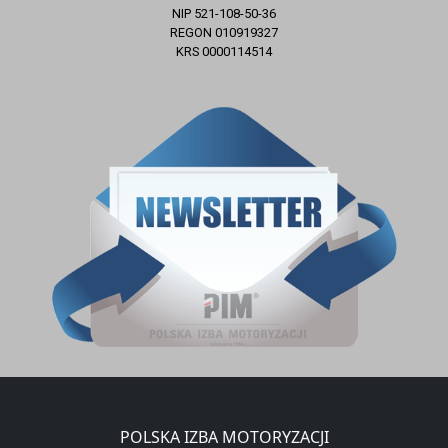
NIP 521-108-50-36
REGON 010919327
KRS 0000114514
ZAPISZ SIĘ DO NEWSLETTERA
E-mail
Zapisz się
POLSKA IZBA MOTORYZACJI