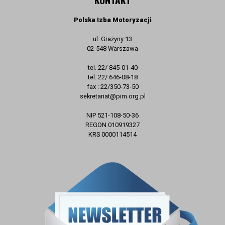
Polska Izba Motoryzacji
ul. Grażyny 13
02-548 Warszawa
tel. 22/ 845-01-40
tel. 22/ 646-08-18
fax : 22/350-73-50
sekretariat@pim.org.pl
NIP 521-108-50-36
REGON 010919327
KRS 0000114514
ZAPISZ SIĘ DO NEWSLETTERA
E-mail