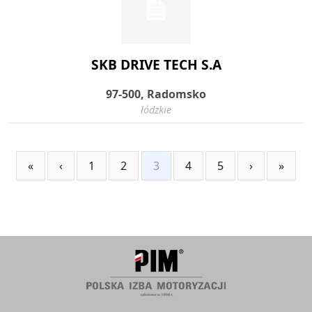
SKB DRIVE TECH S.A
97-500, Radomsko
łódzkie
«
‹
1
2
3
4
5
›
»