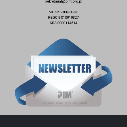
sekretariat@pim.org.pl
NIP 521-108-50-36
REGON 010919327
KRS 0000114514
ZAPISZ SIĘ DO NEWSLETTERA
E-mail
Zapisz się