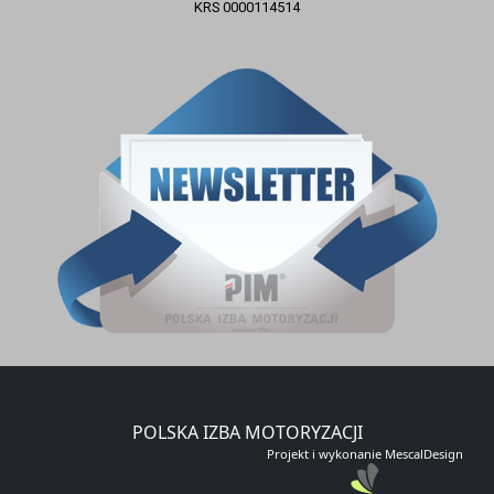
KRS 0000114514
ZAPISZ SIĘ DO NEWSLETTERA
E-mail
Zapisz się
POLSKA IZBA MOTORYZACJI
Projekt i wykonanie MescalDesign