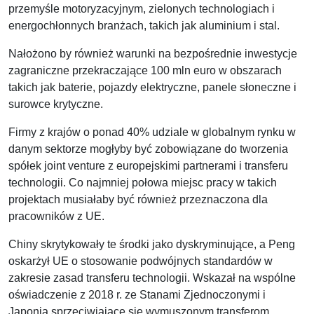
przemyśle motoryzacyjnym, zielonych technologiach i
energochłonnych branżach, takich jak aluminium i stal.
Nałożono by również warunki na bezpośrednie inwestycje
zagraniczne przekraczające 100 mln euro w obszarach
takich jak baterie, pojazdy elektryczne, panele słoneczne i
surowce krytyczne.
Firmy z krajów o ponad 40% udziale w globalnym rynku w
danym sektorze mogłyby być zobowiązane do tworzenia
spółek joint venture z europejskimi partnerami i transferu
technologii. Co najmniej połowa miejsc pracy w takich
projektach musiałaby być również przeznaczona dla
pracowników z UE.
Chiny skrytykowały te środki jako dyskryminujące, a Peng
oskarżył UE o stosowanie podwójnych standardów w
zakresie zasad transferu technologii. Wskazał na wspólne
oświadczenie z 2018 r. ze Stanami Zjednoczonymi i
Japonią sprzeciwiające się wymuszonym transferom