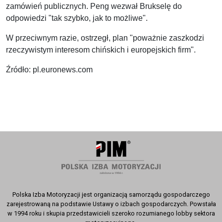
zamówień publicznych. Peng wezwał Brukselę do
odpowiedzi "tak szybko, jak to możliwe".
W przeciwnym razie, ostrzegł, plan "poważnie zaszkodzi
rzeczywistym interesom chińskich i europejskich firm".
Źródło: pl.euronews.com
Polska Izba Motoryzacji jest organizacją samorządu gospodarczego
zarejestrowaną na podstawie Ustawy o izbach gospodarczych. Powstała
w 1994 roku i skupia przedstawicieli szeroko rozumianego lobby sektora